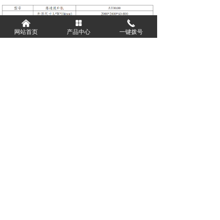
낀
넒
끅
网站首页
产品中心
一键拨号
前一个：
牙叉辊道机
ꄴ
后一个：
拆叠盘机
ꄲ
版权所有：
浙江德奥智能装备有限公司
浙ICP备2024100652号-1
浙公网安备33050302000845号
本网站由阿里云提供云计算及安全服务
本网站支持
IPv6