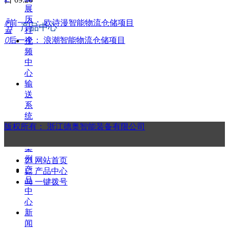
展
历
ꄴ
前一个：
欧诗漫智能物流仓储项目
产品中心
끀
程
ꄲ
后一个：
浪潮智能物流仓储项目
视
频
中
心
输
送
系
统
版权所有：
行
浙江德奥智能装备有限公司
业
案
例
낀
网站首页
产
넒
产品中心
品
끅
一键拨号
中
心
新
闻