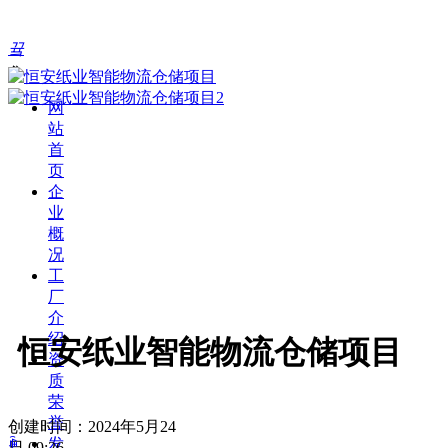
끀
ꁲ
网
站
首
页
企
业
概
况
工
厂
介
绍
恒安纸业智能物流仓储项目
资
质
荣
誉
创建时间：
2024年5月24
发
ꄴ
日
09:26