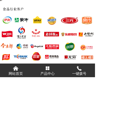
낀
넒
끅
网站首页
产品中心
一键拨号
前一个：
无
ꄴ
后一个：
老村长智能物流仓储项目
ꄲ
版权所有：
浙江德奥智能装备有限公司
浙ICP备2024100652号-1